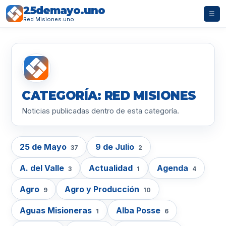
25demayo.uno
☰
Red Misiones.uno
CATEGORÍA: RED MISIONES
Noticias publicadas dentro de esta categoría.
25 de Mayo
9 de Julio
37
2
A. del Valle
Actualidad
Agenda
3
1
4
Agro
Agro y Producción
9
10
Aguas Misioneras
Alba Posse
1
6