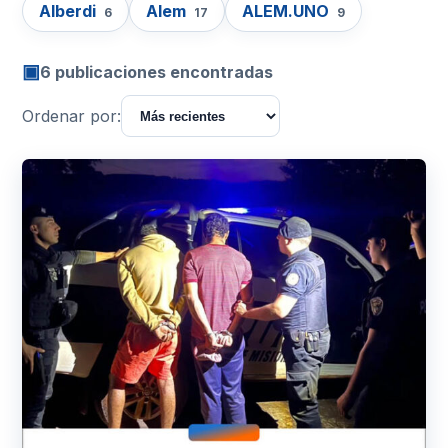
Alberdi
Alem
ALEM.UNO
6
17
9
▣
6 publicaciones encontradas
Ordenar por: