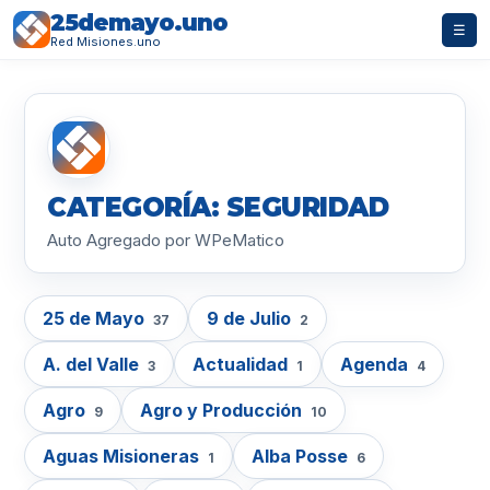
25demayo.uno
☰
Red Misiones.uno
CATEGORÍA: SEGURIDAD
Auto Agregado por WPeMatico
25 de Mayo
9 de Julio
37
2
A. del Valle
Actualidad
Agenda
3
1
4
Agro
Agro y Producción
9
10
Aguas Misioneras
Alba Posse
1
6