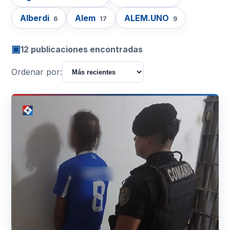
Alberdi
Alem
ALEM.UNO
6
17
9
▣
12 publicaciones encontradas
Ordenar por: